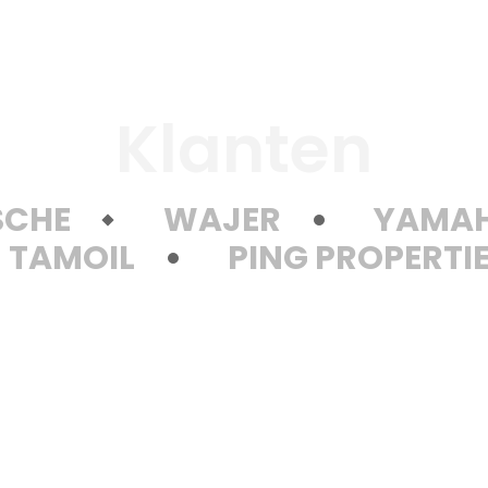
Klanten
SCHE
WAJER
YAMA
TAMOIL
PING PROPERTI