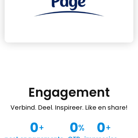
Engagement
Verbind. Deel. Inspireer. Like en share!
0
0
0
+
%
+