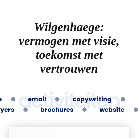
Wilgenhaege:
vermogen met visie,
toekomst met
vertrouwen
activiteiten
e
email
copywriting
lyers
brochures
website